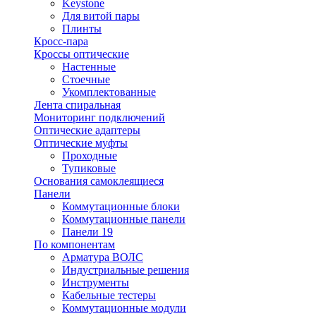
Keystone
Для витой пары
Плинты
Кросс-пара
Кроссы оптические
Настенные
Стоечные
Укомплектованные
Лента спиральная
Мониторинг подключений
Оптические адаптеры
Оптические муфты
Проходные
Тупиковые
Основания самоклеящиеся
Панели
Коммутационные блоки
Коммутационные панели
Панели 19
По компонентам
Арматура ВОЛС
Индустриальные решения
Инструменты
Кабельные тестеры
Коммутационные модули