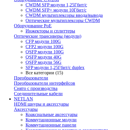
CWDM SFP модули 1,25Гбит/с
CWDM SFP+ модули 10Гбит/с
CWDM мультиплексоры ввода/вывода
Оптические мультиплексоры CWDM
Оборудование PoE
Инжекторы и сплиттеры
Оптические трансиверы (модули)
CFP модули 100G
CFP2 модули 100G
QSFP модули 100G
QSFP модули 40G
QSFP модули 56G
SFP модули 1,25Гбит/с duplex
Все категории (15)
Преобразователи
Преобразователи интерфейсов
Снято с производства
Соединительные кабели
NETLAN
HDMI шнуры и аксессуары
Аксессуары
Коаксиальные аксессуары
Коммутационные модули
Коммутационные панели