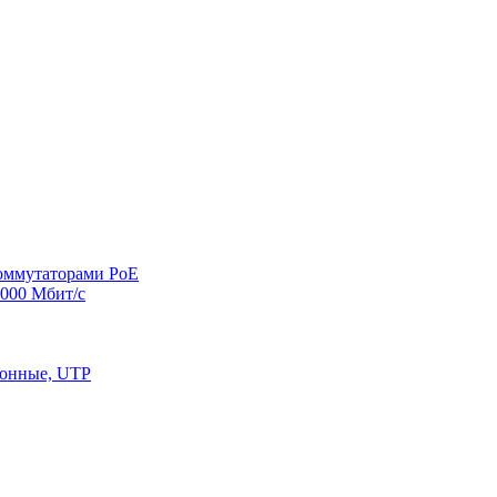
оммутаторами PoE
000 Мбит/с
конные, UTP