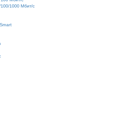
100/1000 Мбит/с
Smart
в
c