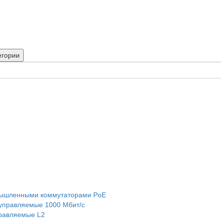
егории
мышленными коммутаторами PoE
правляемые 1000 Мбит/с
равляемые L2