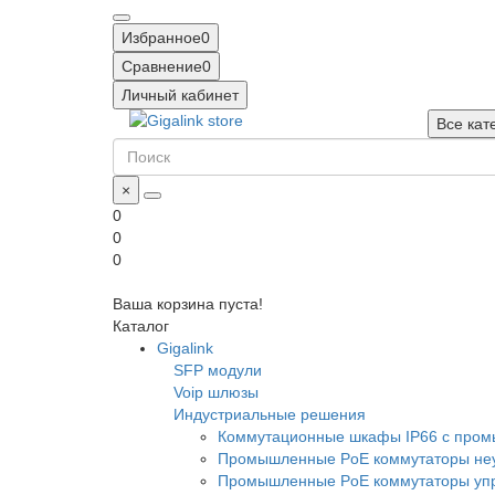
Избранное
0
Сравнение
0
Личный кабинет
Все кат
×
0
0
0
Ваша корзина пуста!
Каталог
Gigalink
SFP модули
Voip шлюзы
Индустриальные решения
Коммутационные шкафы IP66 c про
Промышленные PoE коммутаторы неу
Промышленные PoE коммутаторы уп