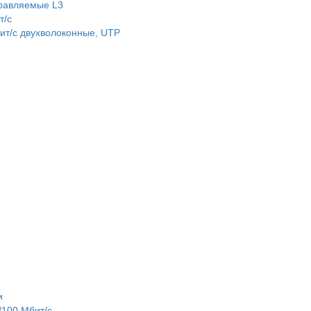
равляемые L3
т/c
т/c двухволоконные, UTP
и
100 Мбит/с