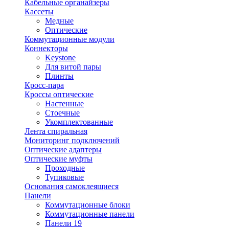
Кабельные органайзеры
Кассеты
Медные
Оптические
Коммутационные модули
Коннекторы
Keystone
Для витой пары
Плинты
Кросс-пара
Кроссы оптические
Настенные
Стоечные
Укомплектованные
Лента спиральная
Мониторинг подключений
Оптические адаптеры
Оптические муфты
Проходные
Тупиковые
Основания самоклеящиеся
Панели
Коммутационные блоки
Коммутационные панели
Панели 19