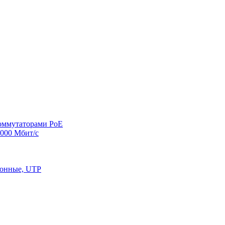
оммутаторами PoE
000 Мбит/с
конные, UTP