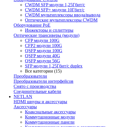
CWDM SFP модули 1,25Гбит/с
CWDM SFP+ модули 10Гбит/с
CWDM мультиплексоры ввода/вывода
Оптические мультиплексоры CWDM
Оборудование PoE
Инжекторы и сплиттеры
Оптические трансиверы (модули)
CFP модули 100G
CFP2 модули 100G
QSFP модули 100G
QSFP модули 40G
QSFP модули 56G
SFP модули 1,25Гбит/с duplex
Все категории (15)
Преобразователи
Преобразователи интерфейсов
Снято с производства
Соединительные кабели
NETLAN
HDMI шнуры и аксессуары
Аксессуары
Коаксиальные аксессуары
Коммутационные модули
Коммутационные панели