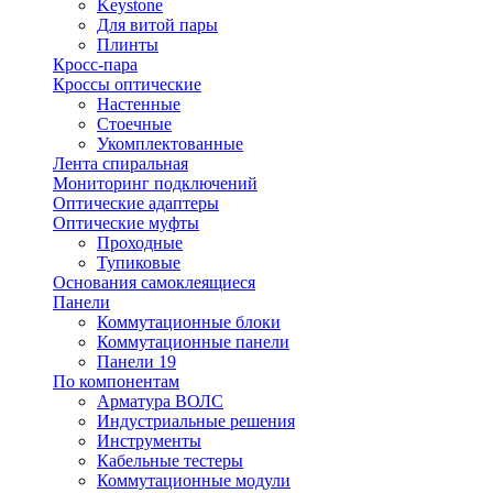
Keystone
Для витой пары
Плинты
Кросс-пара
Кроссы оптические
Настенные
Стоечные
Укомплектованные
Лента спиральная
Мониторинг подключений
Оптические адаптеры
Оптические муфты
Проходные
Тупиковые
Основания самоклеящиеся
Панели
Коммутационные блоки
Коммутационные панели
Панели 19
По компонентам
Арматура ВОЛС
Индустриальные решения
Инструменты
Кабельные тестеры
Коммутационные модули