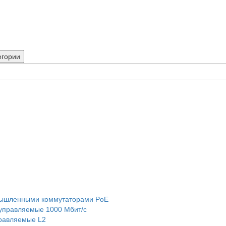
егории
мышленными коммутаторами PoE
правляемые 1000 Мбит/с
равляемые L2