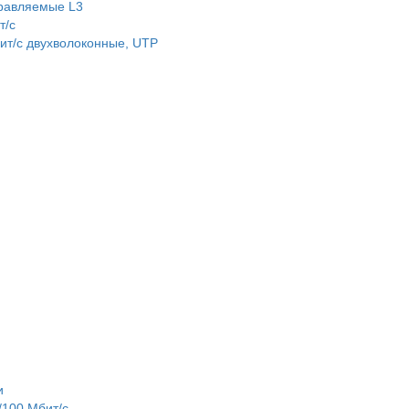
равляемые L3
т/c
т/c двухволоконные, UTP
и
100 Мбит/с