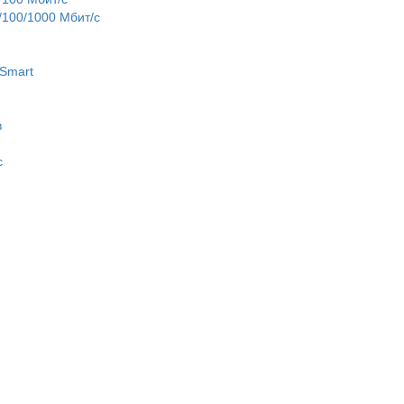
100/1000 Мбит/с
Smart
в
c