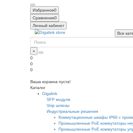
Избранное
0
Сравнение
0
Личный кабинет
Все кат
×
0
0
0
Ваша корзина пуста!
Каталог
Gigalink
SFP модули
Voip шлюзы
Индустриальные решения
Коммутационные шкафы IP66 c про
Промышленные PoE коммутаторы неу
Промышленные PoE коммутаторы уп