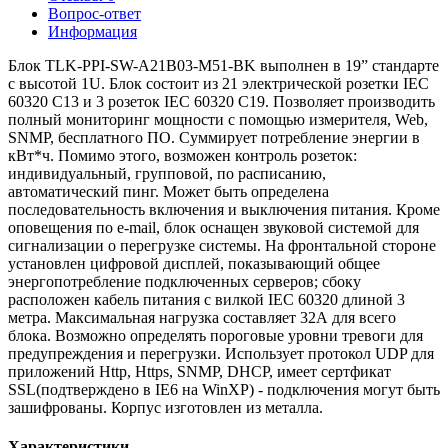
Вопрос-ответ
Информация
Блок TLK-PPI-SW-A21B03-M51-BK выполнен в 19” стандарте
с высотой 1U. Блок состоит из 21 электрической розетки IEC
60320 C13 и 3 розеток IEC 60320 C19. Позволяет производить
полный мониторинг мощности с помощью измерителя, Web,
SNMP, бесплатного ПО. Суммирует потребление энергии в
кВт*ч. Помимо этого, возможен контроль розеток:
индивидуальный, групповой, по расписанию,
автоматический пинг. Может быть определена
последовательность включения и выключения питания. Кроме
оповещения по e-mail, блок оснащен звуковой системой для
сигнализации о перегрузке системы. На фронтальной стороне
установлен цифровой дисплей, показывающий общее
энергопотребление подключенных серверов; сбоку
расположен кабель питания с вилкой IEC 60320 длиной 3
метра. Максимальная нагрузка составляет 32А для всего
блока. Возможно определять пороговые уровни тревоги для
предупреждения и перегрузки. Использует протокол UDP для
приложений Http, Https, SNMP, DHCP, имеет сертфикат
SSL(подтверждено в IE6 на WinXP) - подключения могут быть
зашифрованы. Корпус изготовлен из металла.
Характеристики