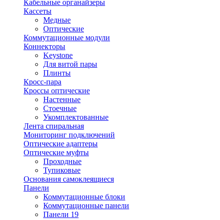
Кабельные органайзеры
Кассеты
Медные
Оптические
Коммутационные модули
Коннекторы
Keystone
Для витой пары
Плинты
Кросс-пара
Кроссы оптические
Настенные
Стоечные
Укомплектованные
Лента спиральная
Мониторинг подключений
Оптические адаптеры
Оптические муфты
Проходные
Тупиковые
Основания самоклеящиеся
Панели
Коммутационные блоки
Коммутационные панели
Панели 19