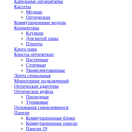
Кабельные органайзеры
Кассеты
Медные
Оптические
Коммутационные модули
Коннекторы
Keystone
Для витой пары
Плинты
Кросс-пара
Кроссы оптические
Настенные
Стоечные
Укомплектованные
Лента спиральная
Мониторинг подключений
Оптические адаптеры
Оптические муфты
Проходные
Тупиковые
Основания самоклеящиеся
Панели
Коммутационные блоки
Коммутационные панели
Панели 19