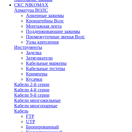
СКС NIKOMAX
Арматура ВОЛС
Анкерные зажимы
Кронштейны Волс
Монтажная лента
Поддерживающие зажимы
Промежуточные звенья Волс
Узлы крепления
Инструменты
Заделка
Затягиватели
Кабельные маркеры
Кабельные тестеры
Кримперы
Кусачки
Кабели 2-й серии
Кабели 4-й серии
Кабели 9-й серии
Кабели многожильные
Кабели многопарные
Кабель
FTP
UTP
Бронированный