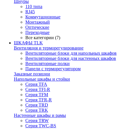
Шнуры
110 типа
RJ45
Коммутационные
Монтажный
Оптические
Переходные
Все категории (7)
ШКАФЫ TLK
Вентиляция и терморегулирование
Вентиляторные блоки для напольных шкафов
Вентиляторные блоки для настенных шкафов
Вентиляторные полки
Панели с терморегулятором
Заказные позиции
Напольные шкафы и стойки
Серия TFA
Серия TFI-R
Серия TFM
Серия TFR-R
Серия TRD
Серия TRK
Настенные шкафы и рамы
Серия TRW
Серия TWC-BS