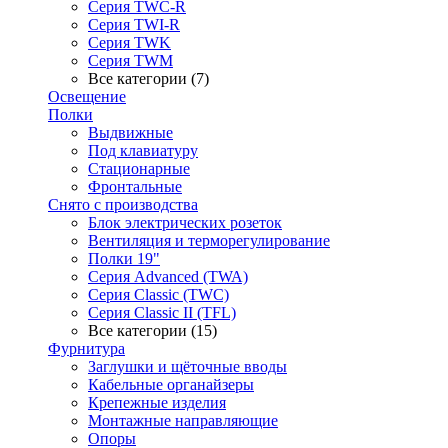
Серия TWC-R
Серия TWI-R
Серия TWK
Серия TWM
Все категории (7)
Освещение
Полки
Выдвижные
Под клавиатуру
Стационарные
Фронтальные
Снято с производства
Блок электрических розеток
Вентиляция и терморегулирование
Полки 19"
Серия Advanced (TWA)
Серия Classic (TWC)
Серия Classic II (TFL)
Все категории (15)
Фурнитура
Заглушки и щёточные вводы
Кабельные органайзеры
Крепежные изделия
Монтажные направляющие
Опоры