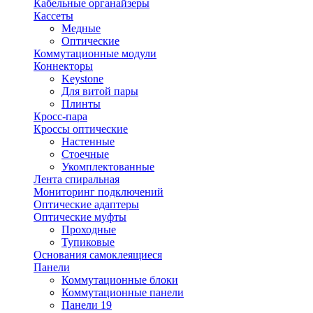
Кабельные органайзеры
Кассеты
Медные
Оптические
Коммутационные модули
Коннекторы
Keystone
Для витой пары
Плинты
Кросс-пара
Кроссы оптические
Настенные
Стоечные
Укомплектованные
Лента спиральная
Мониторинг подключений
Оптические адаптеры
Оптические муфты
Проходные
Тупиковые
Основания самоклеящиеся
Панели
Коммутационные блоки
Коммутационные панели
Панели 19