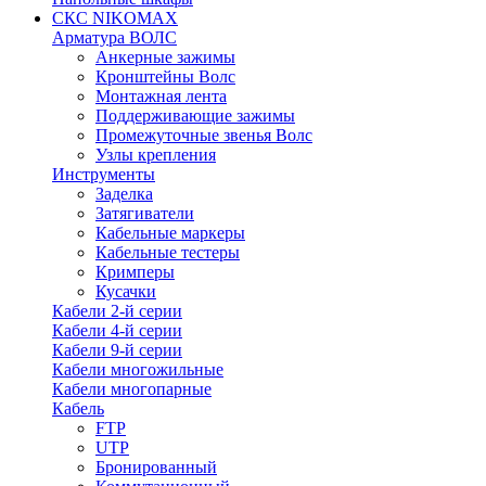
СКС NIKOMAX
Арматура ВОЛС
Анкерные зажимы
Кронштейны Волс
Монтажная лента
Поддерживающие зажимы
Промежуточные звенья Волс
Узлы крепления
Инструменты
Заделка
Затягиватели
Кабельные маркеры
Кабельные тестеры
Кримперы
Кусачки
Кабели 2-й серии
Кабели 4-й серии
Кабели 9-й серии
Кабели многожильные
Кабели многопарные
Кабель
FTP
UTP
Бронированный