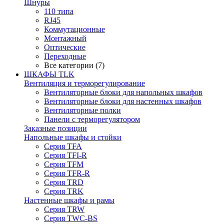
Шнуры
110 типа
RJ45
Коммутационные
Монтажный
Оптические
Переходные
Все категории (7)
ШКАФЫ TLK
Вентиляция и терморегулирование
Вентиляторные блоки для напольных шкафов
Вентиляторные блоки для настенных шкафов
Вентиляторные полки
Панели с терморегулятором
Заказные позиции
Напольные шкафы и стойки
Серия TFA
Серия TFI-R
Серия TFM
Серия TFR-R
Серия TRD
Серия TRK
Настенные шкафы и рамы
Серия TRW
Серия TWC-BS