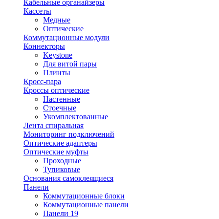
Кабельные органайзеры
Кассеты
Медные
Оптические
Коммутационные модули
Коннекторы
Keystone
Для витой пары
Плинты
Кросс-пара
Кроссы оптические
Настенные
Стоечные
Укомплектованные
Лента спиральная
Мониторинг подключений
Оптические адаптеры
Оптические муфты
Проходные
Тупиковые
Основания самоклеящиеся
Панели
Коммутационные блоки
Коммутационные панели
Панели 19