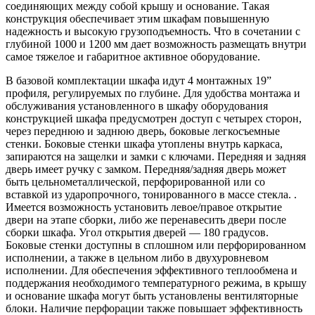
соединяющих между собой крышу и основание. Такая
конструкция обеспечивает этим шкафам повышенную
надежность и высокую грузоподъемность. Что в сочетании с
глубиной 1000 и 1200 мм дает возможность размещать внутри
самое тяжелое и габаритное активное оборудование.
В базовой комплектации шкафа идут 4 монтажных 19”
профиля, регулируемых по глубине. Для удобства монтажа и
обслуживания установленного в шкафу оборудования
конструкцией шкафа предусмотрен доступ с четырех сторон,
через переднюю и заднюю дверь, боковые легкосъемные
стенки. Боковые стенки шкафа утоплены внутрь каркаса,
запираются на защелки и замки с ключами. Передняя и задняя
дверь имеет ручку с замком. Передняя/задняя дверь может
быть цельнометаллической, перфорированной или со
вставкой из ударопрочного, тонированного в массе стекла. .
Имеется возможность установить левое/правое открытие
двери на этапе сборки, либо же перенавесить двери после
сборки шкафа. Угол открытия дверей — 180 градусов.
Боковые стенки доступны в сплошном или перфорированном
исполнении, а также в цельном либо в двухуровневом
исполнении. Для обеспечения эффективного теплообмена и
поддержания необходимого температурного режима, в крышу
и основание шкафа могут быть установлены вентиляторные
блоки. Наличие перфорации также повышает эффективность