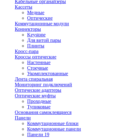
Кабельные органайзеры
Кассеты
Медные
Оптические
Коммутационные модули
Коннекторы
Keystone
Для витой пары
Плинты
Кросс-пара
Кроссы оптические
Настенные
Стоечные
Укомплектованные
Лента спиральная
Мониторинг подключений
Оптические адаптеры
Оптические муфты
Проходные
Тупиковые
Основания самоклеящиеся
Панели
Коммутационные блоки
Коммутационные панели
Панели 19