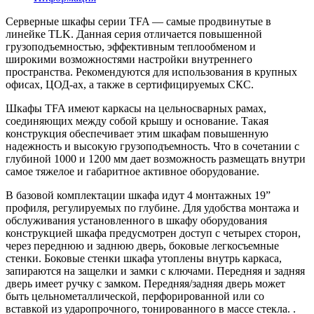
Серверные шкафы серии TFA — самые продвинутые в
линейке TLK. Данная серия отличается повышенной
грузоподъемностью, эффективным теплообменом и
широкими возможностями настройки внутреннего
пространства. Рекомендуются для использования в крупных
офисах, ЦОД-ах, а также в сертифицируемых СКС.
Шкафы TFA имеют каркасы на цельносварных рамах,
соединяющих между собой крышу и основание. Такая
конструкция обеспечивает этим шкафам повышенную
надежность и высокую грузоподъемность. Что в сочетании с
глубиной 1000 и 1200 мм дает возможность размещать внутри
самое тяжелое и габаритное активное оборудование.
В базовой комплектации шкафа идут 4 монтажных 19”
профиля, регулируемых по глубине. Для удобства монтажа и
обслуживания установленного в шкафу оборудования
конструкцией шкафа предусмотрен доступ с четырех сторон,
через переднюю и заднюю дверь, боковые легкосъемные
стенки. Боковые стенки шкафа утоплены внутрь каркаса,
запираются на защелки и замки с ключами. Передняя и задняя
дверь имеет ручку с замком. Передняя/задняя дверь может
быть цельнометаллической, перфорированной или со
вставкой из ударопрочного, тонированного в массе стекла. .