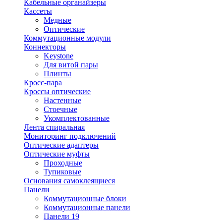
Кабельные органайзеры
Кассеты
Медные
Оптические
Коммутационные модули
Коннекторы
Keystone
Для витой пары
Плинты
Кросс-пара
Кроссы оптические
Настенные
Стоечные
Укомплектованные
Лента спиральная
Мониторинг подключений
Оптические адаптеры
Оптические муфты
Проходные
Тупиковые
Основания самоклеящиеся
Панели
Коммутационные блоки
Коммутационные панели
Панели 19