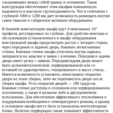
соединяющих между собой крышу и основание. Такая
конструкция обеспечивает этим шкафам повышенную
надежность и высокую грузоподъемность. Что в сочетании с
глубиной 1000 и 1200 мм дает возможность размещать внутри
самое тяжелое и габаритное активное оборудование.
В базовой комплектации шкафа идут 4 монтажных 19”
профиля, регулируемых по глубине. Для удобства монтажа и
обслуживания установленного в шкафу оборудования
конструкцией шкафа предусмотрен доступ с четырех сторон,
через переднюю и заднюю дверь, боковые легкосъемные
стенки. Боковые стенки шкафа утоплены внутрь каркаса,
запираются на защелки и замки с ключами. Передняя и задняя
дверь имеет ручку с замком. Передняя/задняя дверь может
быть цельнометаллической, перфорированной или со
вставкой из ударопрочного, тонированного в массе стекла. .
Имеется возможность установить левое/правое открытие
двери на этапе сборки, либо же перенавесить двери после
сборки шкафа. Угол открытия дверей — 180 градусов.
Боковые стенки доступны в сплошном или перфорированном
исполнении, а также в цельном либо в двухуровневом
исполнении. Для обеспечения эффективного теплообмена и
поддержания необходимого температурного режима, в крышу
и основание шкафа могут быть установлены вентиляторные
блоки. Наличие перфорации также повышает эффективность