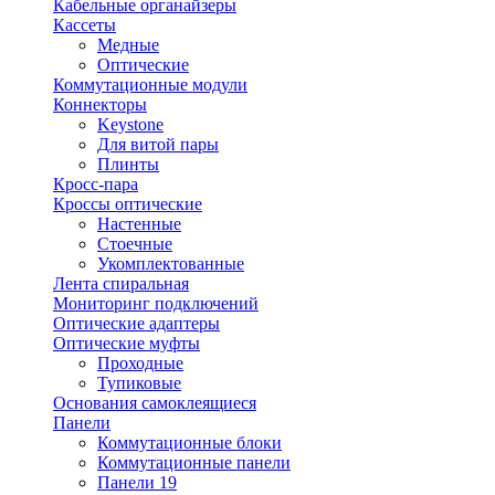
Кабельные органайзеры
Кассеты
Медные
Оптические
Коммутационные модули
Коннекторы
Keystone
Для витой пары
Плинты
Кросс-пара
Кроссы оптические
Настенные
Стоечные
Укомплектованные
Лента спиральная
Мониторинг подключений
Оптические адаптеры
Оптические муфты
Проходные
Тупиковые
Основания самоклеящиеся
Панели
Коммутационные блоки
Коммутационные панели
Панели 19