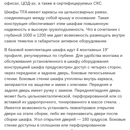
офисах, ЦОД-ах, а также в сертифицируемых СКС.
Шкафы TFA имеют каркасы на цельносварных рамах,
соединяющих между собой крышу и основание. Такая
конструкция обеспечивает этим шкафам повышенную
надежность и высокую грузоподъемность. Что в сочетании с
глубиной 1000 и 1200 мм дает возможность размещать внутри
самое тяжелое и габаритное активное оборудование.
В базовой комплектации шкафа идут 4 монтажных 19”
профиля, регулируемых по глубине. Для удобства монтажа и
обслуживания установленного в шкафу оборудования
конструкцией шкафа предусмотрен доступ с четырех сторон,
через переднюю и заднюю дверь, боковые легкосъемные
стенки. Боковые стенки шкафа утоплены внутрь каркаса,
запираются на защелки и замки с ключами. Передняя и
задняя дверь имеет ручку с замком. Передняя/задняя дверь
может быть цельнометаллической, перфорированной или со
вставкой из ударопрочного, тонированного в массе стекла. .
Имеется возможность установить левое/правое открытие
двери на этапе сборки, либо же перенавесить двери после
сборки шкафа. Угол открытия дверей — 180 градусов. Боковые
стенки доступны в сплошном или перфорированном