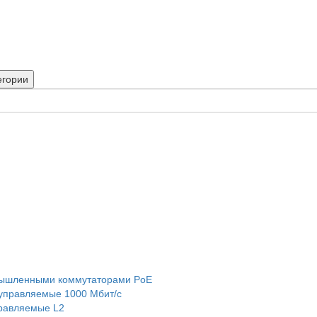
егории
мышленными коммутаторами PoE
правляемые 1000 Мбит/с
равляемые L2