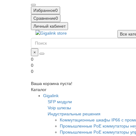
Избранное
0
Сравнение
0
Личный кабинет
Все кат
×
0
0
0
Ваша корзина пуста!
Каталог
Gigalink
SFP модули
Voip шлюзы
Индустриальные решения
Коммутационные шкафы IP66 c про
Промышленные PoE коммутаторы неу
Промышленные PoE коммутаторы уп