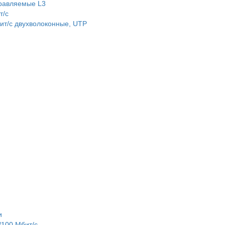
равляемые L3
т/c
т/c двухволоконные, UTP
и
100 Мбит/с