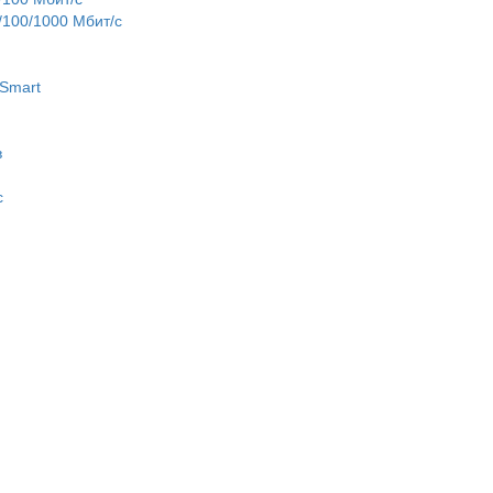
100/1000 Мбит/с
Smart
в
c