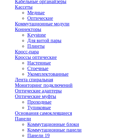
Кабельные органайзеры
Кассеты
Медные
Оптические
Коммутационные модули
Коннекторы
Keystone
Для витой пары
Плинты
Кросс-пара
Кроссы оптические
Настенные
Стоечные
Укомплектованные
Лента спиральная
Мониторинг подключений
Оптические адаптеры
Оптические муфты
Проходные
Тупиковые
Основания самоклеящиеся
Панели
Коммутационные блоки
Коммутационные панели
Панели 19