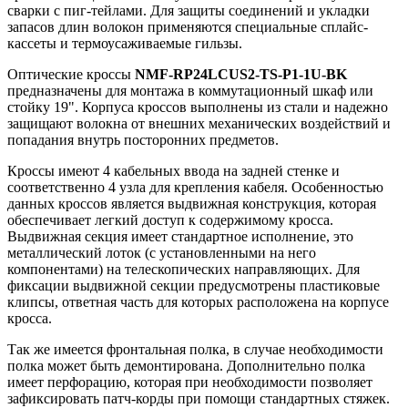
сварки с пиг-тейлами. Для защиты
соединений и укладки
запасов длин волокон применяются специальные сплайс-
кассеты и термоусаживаемые
гильзы.
Оптические кроссы
NMF-RP24LCUS2-TS-P1-1U-BK
предназначены для монтажа в коммутационный
шкаф или
стойку 19". Корпуса кроссов выполнены из стали и надежно
защищают волокна от внешних
механических воздействий и
попадания внутрь посторонних предметов.
Кроссы имеют 4 кабельных ввода на задней стенке и
соответственно 4 узла для крепления кабеля.
Особенностью
данных кроссов является выдвижная конструкция, которая
обеспечивает легкий доступ к
содержимому кросса.
Выдвижная секция имеет стандартное исполнение, это
металлический лоток (с
установленными на него
компонентами) на телескопических направляющих. Для
фиксации выдвижной секции
предусмотрены пластиковые
клипсы, ответная часть для которых расположена на корпусе
кросса.
Так же имеется фронтальная полка, в случае необходимости
полка может быть демонтирована.
Дополнительно полка
имеет перфорацию, которая при необходимости позволяет
зафиксировать патч-корды
при помощи стандартных стяжек.