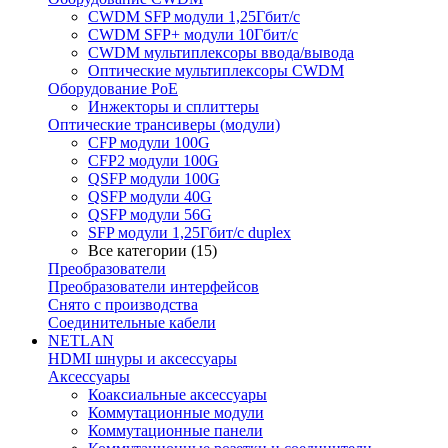
CWDM SFP модули 1,25Гбит/с
CWDM SFP+ модули 10Гбит/с
CWDM мультиплексоры ввода/вывода
Оптические мультиплексоры CWDM
Оборудование PoE
Инжекторы и сплиттеры
Оптические трансиверы (модули)
CFP модули 100G
CFP2 модули 100G
QSFP модули 100G
QSFP модули 40G
QSFP модули 56G
SFP модули 1,25Гбит/с duplex
Все категории (15)
Преобразователи
Преобразователи интерфейсов
Снято с производства
Соединительные кабели
NETLAN
HDMI шнуры и аксессуары
Аксессуары
Коаксиальные аксессуары
Коммутационные модули
Коммутационные панели