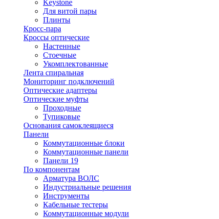
Keystone
Для витой пары
Плинты
Кросс-пара
Кроссы оптические
Настенные
Стоечные
Укомплектованные
Лента спиральная
Мониторинг подключений
Оптические адаптеры
Оптические муфты
Проходные
Тупиковые
Основания самоклеящиеся
Панели
Коммутационные блоки
Коммутационные панели
Панели 19
По компонентам
Арматура ВОЛС
Индустриальные решения
Инструменты
Кабельные тестеры
Коммутационные модули