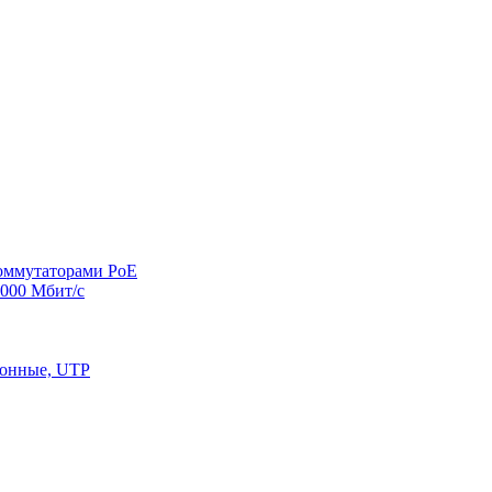
оммутаторами PoE
000 Мбит/с
конные, UTP