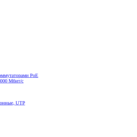
оммутаторами PoE
000 Мбит/с
конные, UTP