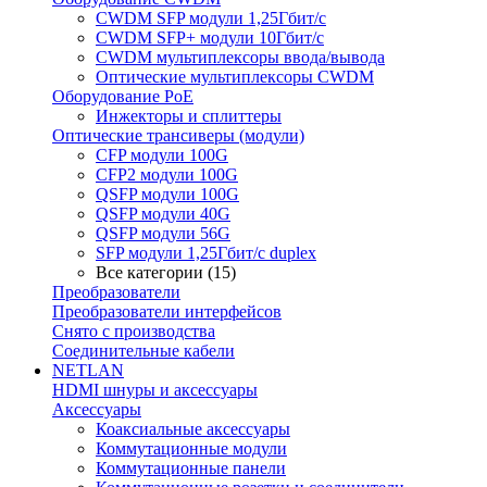
CWDM SFP модули 1,25Гбит/с
CWDM SFP+ модули 10Гбит/с
CWDM мультиплексоры ввода/вывода
Оптические мультиплексоры CWDM
Оборудование PoE
Инжекторы и сплиттеры
Оптические трансиверы (модули)
CFP модули 100G
CFP2 модули 100G
QSFP модули 100G
QSFP модули 40G
QSFP модули 56G
SFP модули 1,25Гбит/с duplex
Все категории (15)
Преобразователи
Преобразователи интерфейсов
Снято с производства
Соединительные кабели
NETLAN
HDMI шнуры и аксессуары
Аксессуары
Коаксиальные аксессуары
Коммутационные модули
Коммутационные панели