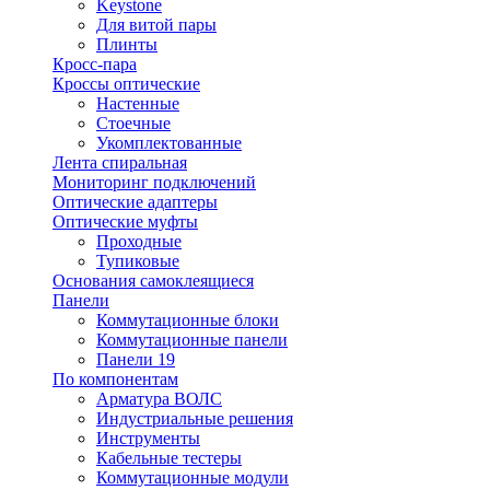
Keystone
Для витой пары
Плинты
Кросс-пара
Кроссы оптические
Настенные
Стоечные
Укомплектованные
Лента спиральная
Мониторинг подключений
Оптические адаптеры
Оптические муфты
Проходные
Тупиковые
Основания самоклеящиеся
Панели
Коммутационные блоки
Коммутационные панели
Панели 19
По компонентам
Арматура ВОЛС
Индустриальные решения
Инструменты
Кабельные тестеры
Коммутационные модули