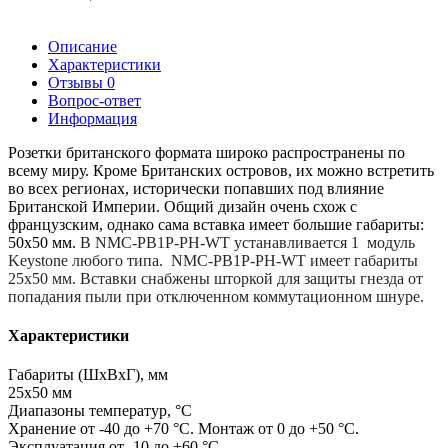
Описание
Характеристики
Отзывы
0
Вопрос-ответ
Информация
Розетки британского формата широко распространены по
всему миру. Кроме Британских островов, их можно встретить
во всех регионах, исторически попавших под влияние
Британской Империи. Общий дизайн очень схож с
французским, однако сама вставка имеет большие габариты:
50х50 мм.
В NMC-PB1P-PH-WT устанавливается 1 модуль
Keystone любого типа.
NMC-PB1P-PH-WT
имеет габариты
25х50 мм. Вставки снабжены шторкой для защиты гнезда от
попадания пыли при отключенном коммутационном шнуре.
Характеристики
Габариты (ШхВхГ), мм
25x50 мм
Диапазоны температур, °C
Хранение от -40 до +70 °C. Монтаж от 0 до +50 °C.
Эксплуатация от -10 до +60 °C