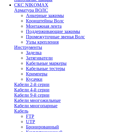
СКС NIKOMAX
Арматура ВОЛС
Анкерные зажимы
Кронштейны Волс
Монтажная лента
Поддерживающие зажимы
Промежуточные звенья Волс
Узлы крепления
Инструменты
Заделка
Затягиватели
Кабельные маркеры
Кабельные тестеры
Кримперы
Кусачки
Кабели 2-й серии
Кабели 4-й серии
Кабели 9-й серии
Кабели многожильные
Кабели многопарные
Кабель
FTP
UTP
Бронированный