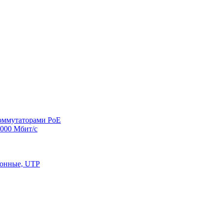
оммутаторами PoE
000 Мбит/с
конные, UTP