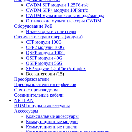
CWDM SFP модули 1,25Гбит/с
CWDM SFP+ модули 10Гбит/с
CWDM мультиплексоры ввода/вывода
Оптические мультиплексоры CWDM
Оборудование PoE
Инжекторы и сплиттеры
Оптические трансиверы (модули)
CFP модули 100G
CFP2 модули 100G
QSFP модули 100G
QSFP модули 40G
QSFP модули 56G
SFP модули 1,25Гбит/с duplex
Все категории (15)
Преобразователи
Преобразователи интерфейсов
Снято с производства
Соединительные кабели
NETLAN
HDMI шнуры и аксессуары
Аксессуары
Коаксиальные аксессуары
Коммутационные модули
Коммутационные панели