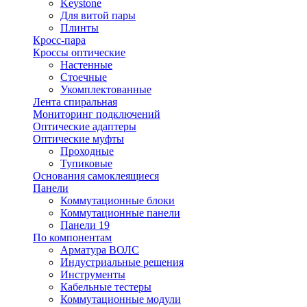
Keystone
Для витой пары
Плинты
Кросс-пара
Кроссы оптические
Настенные
Стоечные
Укомплектованные
Лента спиральная
Мониторинг подключений
Оптические адаптеры
Оптические муфты
Проходные
Тупиковые
Основания самоклеящиеся
Панели
Коммутационные блоки
Коммутационные панели
Панели 19
По компонентам
Арматура ВОЛС
Индустриальные решения
Инструменты
Кабельные тестеры
Коммутационные модули