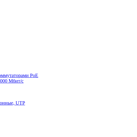
оммутаторами PoE
000 Мбит/с
конные, UTP