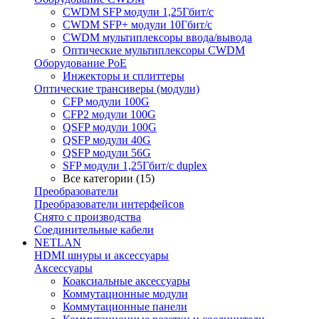
CWDM SFP модули 1,25Гбит/с
CWDM SFP+ модули 10Гбит/с
CWDM мультиплексоры ввода/вывода
Оптические мультиплексоры CWDM
Оборудование PoE
Инжекторы и сплиттеры
Оптические трансиверы (модули)
CFP модули 100G
CFP2 модули 100G
QSFP модули 100G
QSFP модули 40G
QSFP модули 56G
SFP модули 1,25Гбит/с duplex
Все категории (15)
Преобразователи
Преобразователи интерфейсов
Снято с производства
Соединительные кабели
NETLAN
HDMI шнуры и аксессуары
Аксессуары
Коаксиальные аксессуары
Коммутационные модули
Коммутационные панели