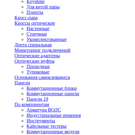
Keystone
Для витой пары
Плинты
Кросс-пара
Кроссы оптические
Настенные
Стоечные
Укомплектованные
Лента спиральная
Мониторинг подключений
Оптические адаптеры
Оптические муфты
Проходные
Тупиковые
Основания самоклеящиеся
Панели
Коммутационные блоки
Коммутационные панели
Панели 19
По компонентам
Арматура ВОЛС
Индустриальные решения
Инструменты
Кабельные тестеры
Коммутационные модули