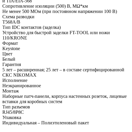
и TIA/EIA-568
Сопротивление изоляции (500) В, MΩ*км
Не менее 500 МОм (при постоянном напряжении 100 В)
Схема разводки
T568A/B
Тип IDC контактов (заделка)
Устройство для быстрой заделки FT-TOOL или ножи
110/KRONE
Формат
Keystone
Цвет
Белый
Гарантия
5 лет – расширенная; 25 лет – в составе сертифицированной
СКС NIKOMAX
Исполнение
Неэкранированное
Монтаж
Наборные патч-панели, корпуса настенных розеток, лицевые
вставки для коробных систем
Тип разъемов
RJ45/8P8C
Упаковка
Индивидуальная – Полиэтиленовый пакет