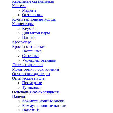
Кабельные органайзеры
Кассеты
Медные
Оптические
Коммутационные модули
Коннекторы
Keystone
Для витой пары
Плинты
Кросс-пара
Кроссы оптические
Настенные
Стоечные
Укомплектованные
Лента спиральная
Мониторинг подключений
Оптические адаптеры
Оптические муфты
Проходные
Тупиковые
Основания самоклеящиеся
Панели
Коммутационные блоки
Коммутационные панели
Панели 19