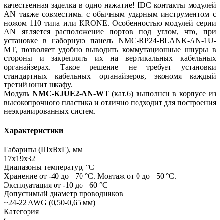
качественная заделка в одно нажатие! IDC контакты модулей
AN также совместимы с обычным ударным инструментом с
ножом 110 типа или KRONE. Особенностью модулей серии
AN является расположение портов под углом, что, при
установке в наборную панель NMC-RP24-BLANK-AN-1U-
MT, позволяет удобно выводить коммутационные шнуры в
стороны и закреплять их на вертикальных кабельных
органайзерах. Такое решение не требует установки
стандартных кабельных органайзеров, экономя каждый
третий юнит шкафу.
Модуль
NMC-KJUE2-AN-WT
(кат.6) выполнен в корпусе из
высокопрочного пластика и отлично подходит для построения
неэкранированных систем.
Характеристики
Габариты (ШхВхГ), мм
17х19х32
Диапазоны температур, °C
Хранение от -40 до +70 °C. Монтаж от 0 до +50 °C.
Эксплуатация от -10 до +60 °C
Допустимый диаметр проводников
~24-22 AWG (0,50-0,65 мм)
Категория