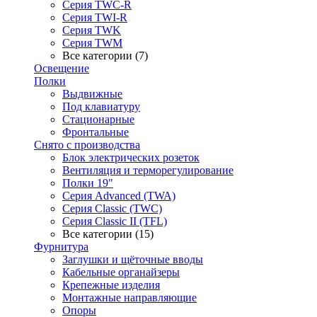
Серия TWC-R
Серия TWI-R
Серия TWK
Серия TWM
Все категории (7)
Освещение
Полки
Выдвижные
Под клавиатуру
Стационарные
Фронтальные
Снято с производства
Блок электрических розеток
Вентиляция и терморегулирование
Полки 19"
Серия Advanced (TWA)
Серия Classic (TWC)
Серия Classic II (TFL)
Все категории (15)
Фурнитура
Заглушки и щёточные вводы
Кабельные органайзеры
Крепежные изделия
Монтажные направляющие
Опоры