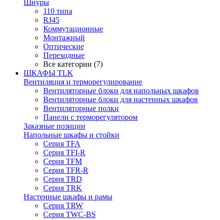
Шнуры
110 типа
RJ45
Коммутационные
Монтажный
Оптические
Переходные
Все категории (7)
ШКАФЫ TLK
Вентиляция и терморегулирование
Вентиляторные блоки для напольных шкафов
Вентиляторные блоки для настенных шкафов
Вентиляторные полки
Панели с терморегулятором
Заказные позиции
Напольные шкафы и стойки
Серия TFA
Серия TFI-R
Серия TFM
Серия TFR-R
Серия TRD
Серия TRK
Настенные шкафы и рамы
Серия TRW
Серия TWC-BS