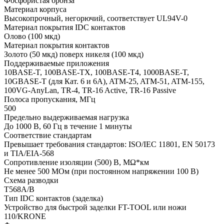
Фосфористая бронза
Материал корпуса
Высокопрочный, негорючий, соответствует UL94V-0
Материал покрытия IDC контактов
Олово (100 мкд)
Материал покрытия контактов
Золото (50 мкд) поверх никеля (100 мкд)
Поддерживаемые приложения
10BASE-T, 100BASE-TX, 100BASE-T4, 1000BASE-T,
10GBASE-T (для Кат. 6 и 6А), ATM-25, ATM-51, ATM-155,
100VG-AnyLan, TR-4, TR-16 Active, TR-16 Passive
Полоса пропускания, МГц
500
Предельно выдерживаемая нагрузка
До 1000 В, 60 Гц в течение 1 минуты
Соответствие стандартам
Превышает требования стандартов: ISO/IEC 11801, EN 50173
и TIA/EIA-568
Сопротивление изоляции (500) В, MΩ*км
Не менее 500 МОм (при постоянном напряжении 100 В)
Схема разводки
T568A/B
Тип IDC контактов (заделка)
Устройство для быстрой заделки FT-TOOL или ножи
110/KRONE