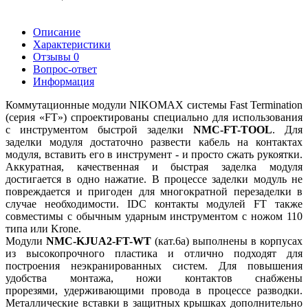
Описание
Характеристики
Отзывы
0
Вопрос-ответ
Информация
Коммутационные модули NIKOMAX системы Fast Termination
(серия «FT») спроектированы специально для использования
с инструментом быстрой заделки
NMC-FT-TOOL
. Для
заделки модуля достаточно развести кабель на контактах
модуля, вставить его в инструмент - и просто сжать рукоятки.
Аккуратная, качественная и быстрая заделка модуля
достигается в одно нажатие. В процессе заделки модуль не
повреждается и пригоден для многократной перезаделки в
случае необходимости. IDC контакты модулей FT также
совместимы с обычным ударным инструментом с ножом 110
типа или Krone.
Модул
и
NMC-KJUA2-FT-WT
(кат.6a) выполнены в корпусах
из высокопрочного пластика и отлично подходят для
построения неэкранированных систем.
Для повышения
удобства
монтажа, ножи контактов
снабжены
прорезями,
удерживающими провода
в процессе разводки.
Металлические вставки в защитных крышках дополнительно