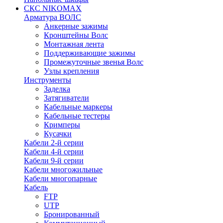
СКС NIKOMAX
Арматура ВОЛС
Анкерные зажимы
Кронштейны Волс
Монтажная лента
Поддерживающие зажимы
Промежуточные звенья Волс
Узлы крепления
Инструменты
Заделка
Затягиватели
Кабельные маркеры
Кабельные тестеры
Кримперы
Кусачки
Кабели 2-й серии
Кабели 4-й серии
Кабели 9-й серии
Кабели многожильные
Кабели многопарные
Кабель
FTP
UTP
Бронированный