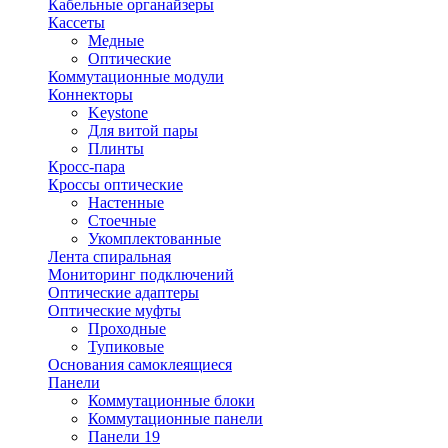
Кабельные органайзеры
Кассеты
Медные
Оптические
Коммутационные модули
Коннекторы
Keystone
Для витой пары
Плинты
Кросс-пара
Кроссы оптические
Настенные
Стоечные
Укомплектованные
Лента спиральная
Мониторинг подключений
Оптические адаптеры
Оптические муфты
Проходные
Тупиковые
Основания самоклеящиеся
Панели
Коммутационные блоки
Коммутационные панели
Панели 19