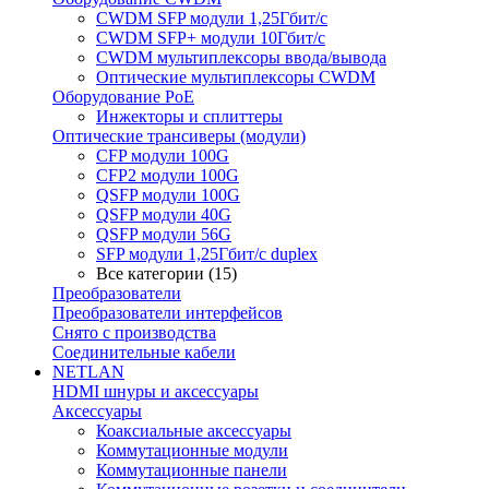
CWDM SFP модули 1,25Гбит/с
CWDM SFP+ модули 10Гбит/с
CWDM мультиплексоры ввода/вывода
Оптические мультиплексоры CWDM
Оборудование PoE
Инжекторы и сплиттеры
Оптические трансиверы (модули)
CFP модули 100G
CFP2 модули 100G
QSFP модули 100G
QSFP модули 40G
QSFP модули 56G
SFP модули 1,25Гбит/с duplex
Все категории (15)
Преобразователи
Преобразователи интерфейсов
Снято с производства
Соединительные кабели
NETLAN
HDMI шнуры и аксессуары
Аксессуары
Коаксиальные аксессуары
Коммутационные модули
Коммутационные панели