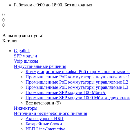
Работаем с 9:00 до 18:00. Без выходных
0
0
0
Ваша корзина пуста!
Каталог
Gigalink
SFP модули
Voip шлюзы
Индустриальные решения
Коммутационные шкафы IP66 c промышленными к
Промышленные PoE коммутаторы неуправляемые 1
Промышленные PoE коммутаторы управляемые L2
Промышленные PoE коммутаторы управляемые L3
Промышленные SFP модули 100 Мбит/c
Промышленные SFP модули 1000 Мбит/c двухволо
Все категории (9)
Инжекторы
Источники бесперебойного питания
Аксессуары к ИБП
Батарейные блоки
ИБП Line-Interactive