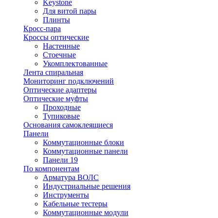
Keystone
Для витой пары
Плинты
Кросс-пара
Кроссы оптические
Настенные
Стоечные
Укомплектованные
Лента спиральная
Мониторинг подключений
Оптические адаптеры
Оптические муфты
Проходные
Тупиковые
Основания самоклеящиеся
Панели
Коммутационные блоки
Коммутационные панели
Панели 19
По компонентам
Арматура ВОЛС
Индустриальные решения
Инструменты
Кабельные тестеры
Коммутационные модули