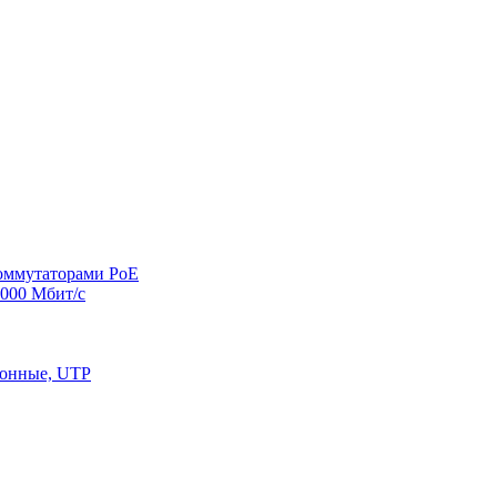
оммутаторами PoE
000 Мбит/с
конные, UTP