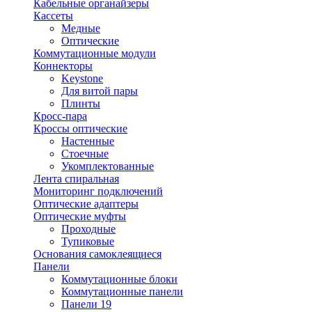
Кабельные органайзеры
Кассеты
Медные
Оптические
Коммутационные модули
Коннекторы
Keystone
Для витой пары
Плинты
Кросс-пара
Кроссы оптические
Настенные
Стоечные
Укомплектованные
Лента спиральная
Мониторинг подключений
Оптические адаптеры
Оптические муфты
Проходные
Тупиковые
Основания самоклеящиеся
Панели
Коммутационные блоки
Коммутационные панели
Панели 19