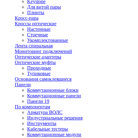
Keystone
Для витой пары
Плинты
Кросс-пара
Кроссы оптические
Настенные
Стоечные
Укомплектованные
Лента спиральная
Мониторинг подключений
Оптические адаптеры
Оптические муфты
Проходные
Тупиковые
Основания самоклеящиеся
Панели
Коммутационные блоки
Коммутационные панели
Панели 19
По компонентам
Арматура ВОЛС
Индустриальные решения
Инструменты
Кабельные тестеры
Коммутационные модули