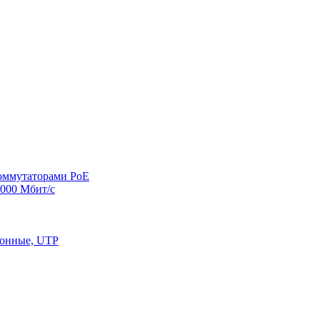
оммутаторами PoE
000 Мбит/с
конные, UTP