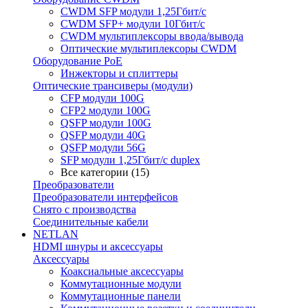
CWDM SFP модули 1,25Гбит/с
CWDM SFP+ модули 10Гбит/с
CWDM мультиплексоры ввода/вывода
Оптические мультиплексоры CWDM
Оборудование PoE
Инжекторы и сплиттеры
Оптические трансиверы (модули)
CFP модули 100G
CFP2 модули 100G
QSFP модули 100G
QSFP модули 40G
QSFP модули 56G
SFP модули 1,25Гбит/с duplex
Все категории (15)
Преобразователи
Преобразователи интерфейсов
Снято с производства
Соединительные кабели
NETLAN
HDMI шнуры и аксессуары
Аксессуары
Коаксиальные аксессуары
Коммутационные модули
Коммутационные панели