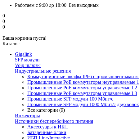
Работаем с 9:00 до 18:00. Без выходных
0
0
0
Ваша корзина пуста!
Каталог
Gigalink
SFP модули
Voip шлюзы
Индустриальные решения
Коммутационные шкафы IP66 c промышленными к
Промышленные PoE коммутаторы неуправляемые 1
Промышленные PoE коммутаторы управляемые L2
Промышленные PoE коммутаторы управляемые L3
Промышленные SFP модули 100 Мбит/c
Промышленные SFP модули 1000 Мбит/c двухволо
Все категории (9)
Инжекторы
Источники бесперебойного питания
Аксессуары к ИБП
Батарейные блоки
ИБП Line-Interactive