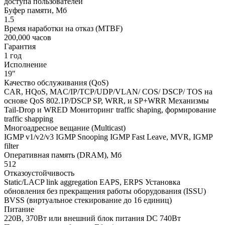
доступа пользователей
Буфер памяти, Мб
1.5
Время наработки на отказ (MTBF)
200,000 часов
Гарантия
1 год
Исполнение
19"
Качество обслуживания (QoS)
CAR, HQoS, MAC/IP/TCP/UDP/VLAN/ COS/ DSCP/ TOS на
основе QoS 802.1P/DSCP SP, WRR, и SP+WRR Механизмы
Tail-Drop и WRED Мониторинг traffic shaping, формирование
traffic shapping
Многоадресное вещание (Multicast)
IGMP v1/v2/v3 IGMP Snooping IGMP Fast Leave, MVR, IGMP
filter
Оперативная память (DRAM), Мб
512
Отказоустойчивость
Static/LACP link aggregation EAPS, ERPS Установка
обновления без прекращения работы оборудования (ISSU)
BVSS (виртуальное стекирование до 16 единиц)
Питание
220В, 370Вт или внешний блок питания DC 740Вт