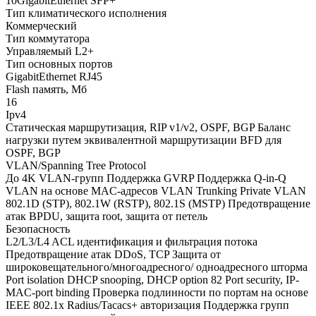
10GigabitEthernet SFP+
Тип климатического исполнения
Коммерческий
Тип коммутатора
Управляемый L2+
Тип основных портов
GigabitEthernet RJ45
Flash память, Мб
16
Ipv4
Статическая маршрутизация, RIP v1/v2, OSPF, BGP Баланс
нагрузки путем эквивалентной маршрутизации BFD для
OSPF, BGP
VLAN/Spanning Tree Protocol
До 4K VLAN-групп Поддержка GVRP Поддержка Q-in-Q
VLAN на основе MAC-адресов VLAN Trunking Private VLAN
802.1D (STP), 802.1W (RSTP), 802.1S (MSTP) Предотвращение
атак BPDU, защита root, защита от петель
Безопасность
L2/L3/L4 ACL идентификация и фильтрация потока
Предотвращение атак DDoS, TCP Защита от
широковещательного/многоадресного/ одноадресного шторма
Port isolation DHCP snooping, DHCP option 82 Port security, IP-
MAC-port binding Проверка подлинности по портам на основе
IEEE 802.1x Radius/Tacacs+ авторизация Поддержка групп