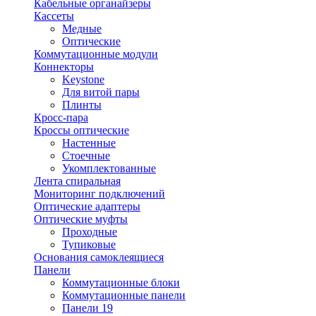
Кабельные органайзеры
Кассеты
Медные
Оптические
Коммутационные модули
Коннекторы
Keystone
Для витой пары
Плинты
Кросс-пара
Кроссы оптические
Настенные
Стоечные
Укомплектованные
Лента спиральная
Мониторинг подключений
Оптические адаптеры
Оптические муфты
Проходные
Тупиковые
Основания самоклеящиеся
Панели
Коммутационные блоки
Коммутационные панели
Панели 19