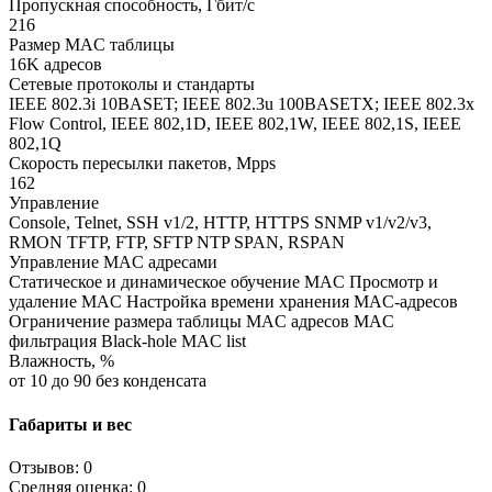
Пропускная способность, Гбит/с
216
Размер MAC таблицы
16K адресов
Сетевые протоколы и стандарты
IEEE 802.3i 10BASET; IEEE 802.3u 100BASETX; IEEE 802.3x
Flow Control, IEEE 802,1D, IEEE 802,1W, IEEE 802,1S, IEEE
802,1Q
Скорость пересылки пакетов, Mpps
162
Управление
Console, Telnet, SSH v1/2, HTTP, HTTPS SNMP v1/v2/v3,
RMON TFTP, FTP, SFTP NTP SPAN, RSPAN
Управление MAC адресами
Статическое и динамическое обучение MAC Просмотр и
удаление MAC Настройка времени хранения MAC-адресов
Ограничение размера таблицы MAC адресов MAC
фильтрация Black-hole MAC list
Влажность, %
от 10 до 90 без конденсата
Габариты и вес
Отзывов: 0
Средняя оценка: 0