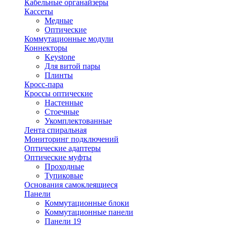
Кабельные органайзеры
Кассеты
Медные
Оптические
Коммутационные модули
Коннекторы
Keystone
Для витой пары
Плинты
Кросс-пара
Кроссы оптические
Настенные
Стоечные
Укомплектованные
Лента спиральная
Мониторинг подключений
Оптические адаптеры
Оптические муфты
Проходные
Тупиковые
Основания самоклеящиеся
Панели
Коммутационные блоки
Коммутационные панели
Панели 19