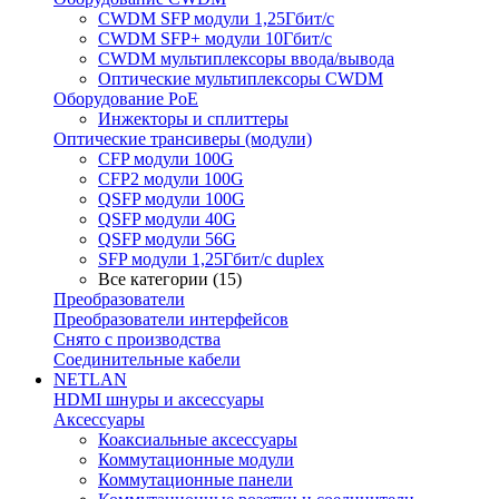
CWDM SFP модули 1,25Гбит/с
CWDM SFP+ модули 10Гбит/с
CWDM мультиплексоры ввода/вывода
Оптические мультиплексоры CWDM
Оборудование PoE
Инжекторы и сплиттеры
Оптические трансиверы (модули)
CFP модули 100G
CFP2 модули 100G
QSFP модули 100G
QSFP модули 40G
QSFP модули 56G
SFP модули 1,25Гбит/с duplex
Все категории (15)
Преобразователи
Преобразователи интерфейсов
Снято с производства
Соединительные кабели
NETLAN
HDMI шнуры и аксессуары
Аксессуары
Коаксиальные аксессуары
Коммутационные модули
Коммутационные панели