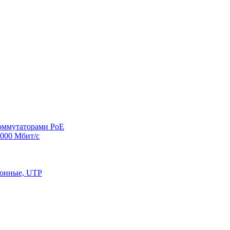
оммутаторами PoE
000 Мбит/с
конные, UTP