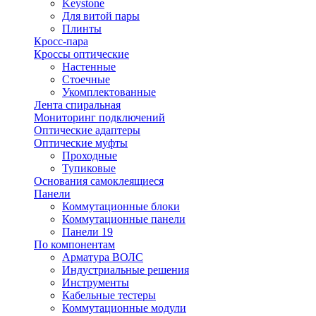
Keystone
Для витой пары
Плинты
Кросс-пара
Кроссы оптические
Настенные
Стоечные
Укомплектованные
Лента спиральная
Мониторинг подключений
Оптические адаптеры
Оптические муфты
Проходные
Тупиковые
Основания самоклеящиеся
Панели
Коммутационные блоки
Коммутационные панели
Панели 19
По компонентам
Арматура ВОЛС
Индустриальные решения
Инструменты
Кабельные тестеры
Коммутационные модули