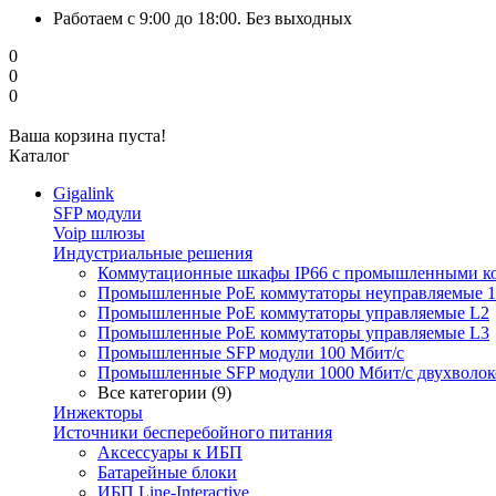
Работаем с 9:00 до 18:00. Без выходных
0
0
0
Ваша корзина пуста!
Каталог
Gigalink
SFP модули
Voip шлюзы
Индустриальные решения
Коммутационные шкафы IP66 c промышленными к
Промышленные PoE коммутаторы неуправляемые 1
Промышленные PoE коммутаторы управляемые L2
Промышленные PoE коммутаторы управляемые L3
Промышленные SFP модули 100 Мбит/c
Промышленные SFP модули 1000 Мбит/c двухволо
Все категории (9)
Инжекторы
Источники бесперебойного питания
Аксессуары к ИБП
Батарейные блоки
ИБП Line-Interactive