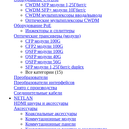
CWDM SFP модули 1,25Гбит/с
CWDM SFP+ модули 10Гбит/с
CWDM мультиплексоры ввода/вывода
Оптические мультиплексоры CWDM
Оборудование PoE
Инжекторы и сплиттеры
Оптические трансиверы (модули)
CFP модули 100G
CFP2 модули 100G
QSFP модули 100G
QSFP модули 40G
QSFP модули 56G
SFP модули 1,25Гбит/с duplex
Все категории (15)
Преобразователи
Преобразователи интерфейсов
Снято с производства
Соединительные кабели
NETLAN
HDMI шнуры и аксессуары
Аксессуары
Коаксиальные аксессуары
Коммутационные модули
Коммутационные панели