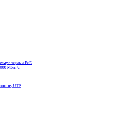
оммутаторами PoE
000 Мбит/с
конные, UTP