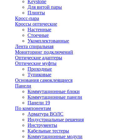
Keystone
Для витой пары
Плинты
Кросс-пара
Кроссы оптические
Настенные
Стоечные
Укомплектованные
Лента спиральная
Мониторинг подключений
Оптические адаптеры
Оптические муфты
Проходные
Тупиковые
Основания самоклеящиеся
Панели
Коммутационные блоки
Коммутационные панели
Панели 19
По компонентам
Арматура ВОЛС
Индустриальные решения
Инструменты
Кабельные тестеры
Коммутационные модули