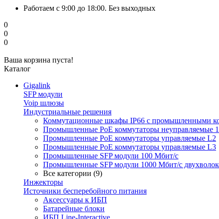
Работаем с 9:00 до 18:00. Без выходных
0
0
0
Ваша корзина пуста!
Каталог
Gigalink
SFP модули
Voip шлюзы
Индустриальные решения
Коммутационные шкафы IP66 c промышленными к
Промышленные PoE коммутаторы неуправляемые 1
Промышленные PoE коммутаторы управляемые L2
Промышленные PoE коммутаторы управляемые L3
Промышленные SFP модули 100 Мбит/c
Промышленные SFP модули 1000 Мбит/c двухволо
Все категории (9)
Инжекторы
Источники бесперебойного питания
Аксессуары к ИБП
Батарейные блоки
ИБП Line-Interactive