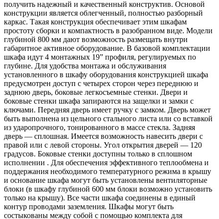
получить надежный и качественный конструктив. Основой
конструкции является облегченный, полностью разборный
каркас. Такая конструкция обеспечивает этим шкафам
простоту сборки и компактность в разобранном виде. Модели
глубиной 800 мм дают возможность размещать внутри
габаритное активное оборудование. В базовой комплектации
шкафа идут 4 монтажных 19” профиля, регулируемых по
глубине. Для удобства монтажа и обслуживания
установленного в шкафу оборудования конструкцией шкафа
предусмотрен доступ с четырех сторон через переднюю и
заднюю дверь, боковые легкосъемные стенки. Двери и
боковые стенки шкафа запираются на защелки и замки с
ключами. Передняя дверь имеет ручку с замком. Дверь может
быть выполнена из цельного стального листа или со вставкой
из ударопрочного, тонированного в массе стекла. Задняя
дверь — сплошная. Имеется возможность навесить двери с
правой или с левой стороны. Угол открытия дверей — 120
градусов. Боковые стенки доступны только в сплошном
исполнении . Для обеспечения эффективного теплообмена и
поддержания необходимого температурного режима в крышу
и основание шкафа могут быть установлены вентиляторные
блоки (в шкафу глубиной 600 мм блоки возможно установить
только на крышу). Все части шкафа соединены в единый
контур проводами заземления. Шкафы могут быть
состыкованы между собой с помощью комплекта для