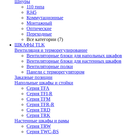
Шнуры
110 типа
RJ45
Коммутационные
Монтажный
Оптические
Переходные
Все категории (7)
ШКАФЫ TLK
Вентиляция и терморегулирование
Вентиляторные блоки для напольных шкафов
Вентиляторные блоки для настенных шкафов
Вентиляторные полки
Панели с терморегулятором
Заказные позиции
Напольные шкафы и стойки
Серия TFA
Серия TFI-R
Серия TFM
Серия TFR-R
Серия TRD
Серия TRK
Настенные шкафы и рамы
Серия TRW
Серия TWC-BS