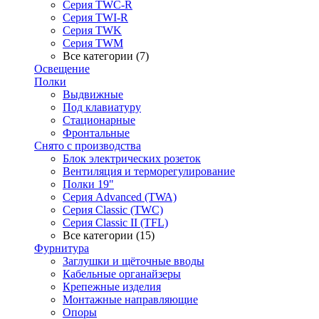
Серия TWC-R
Серия TWI-R
Серия TWK
Серия TWM
Все категории (7)
Освещение
Полки
Выдвижные
Под клавиатуру
Стационарные
Фронтальные
Снято с производства
Блок электрических розеток
Вентиляция и терморегулирование
Полки 19"
Серия Advanced (TWA)
Серия Classic (TWC)
Серия Classic II (TFL)
Все категории (15)
Фурнитура
Заглушки и щёточные вводы
Кабельные органайзеры
Крепежные изделия
Монтажные направляющие
Опоры