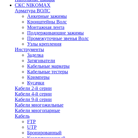
СКС NIKOMAX
Арматура ВОЛС
Анкерные зажимы
Кронштейны Волс
Монтажная лента
Поддерживающие зажимы
Промежуточные звенья Волс
Узлы крепления
Инструменты
Заделка
Затягиватели
Кабельные маркеры
Кабельные тестеры
Кримперы
Кусачки
Кабели 2-й серии
Кабели 4-й серии
Кабели 9-й серии
Кабели многожильные
Кабели многопарные
Кабель
FTP
UTP
Бронированный