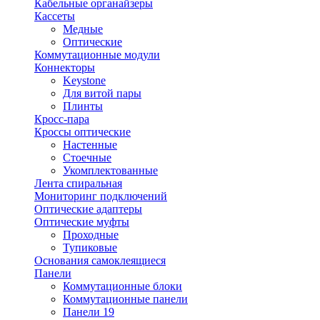
Кабельные органайзеры
Кассеты
Медные
Оптические
Коммутационные модули
Коннекторы
Keystone
Для витой пары
Плинты
Кросс-пара
Кроссы оптические
Настенные
Стоечные
Укомплектованные
Лента спиральная
Мониторинг подключений
Оптические адаптеры
Оптические муфты
Проходные
Тупиковые
Основания самоклеящиеся
Панели
Коммутационные блоки
Коммутационные панели
Панели 19