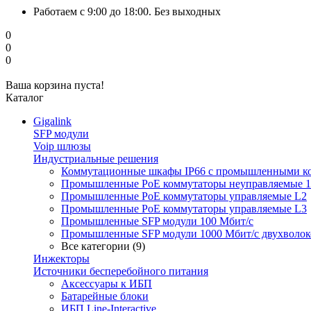
Работаем с 9:00 до 18:00. Без выходных
0
0
0
Ваша корзина пуста!
Каталог
Gigalink
SFP модули
Voip шлюзы
Индустриальные решения
Коммутационные шкафы IP66 c промышленными к
Промышленные PoE коммутаторы неуправляемые 1
Промышленные PoE коммутаторы управляемые L2
Промышленные PoE коммутаторы управляемые L3
Промышленные SFP модули 100 Мбит/c
Промышленные SFP модули 1000 Мбит/c двухволо
Все категории (9)
Инжекторы
Источники бесперебойного питания
Аксессуары к ИБП
Батарейные блоки
ИБП Line-Interactive