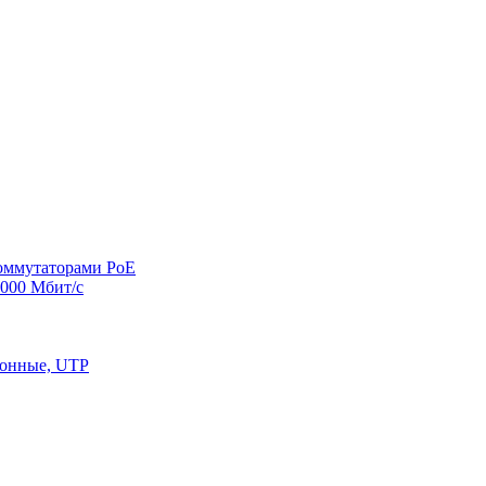
оммутаторами PoE
000 Мбит/с
конные, UTP