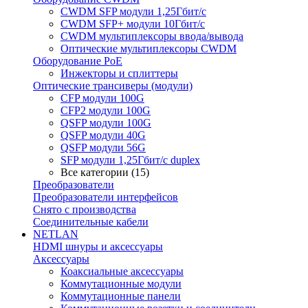
CWDM SFP модули 1,25Гбит/с
CWDM SFP+ модули 10Гбит/с
CWDM мультиплексоры ввода/вывода
Оптические мультиплексоры CWDM
Оборудование PoE
Инжекторы и сплиттеры
Оптические трансиверы (модули)
CFP модули 100G
CFP2 модули 100G
QSFP модули 100G
QSFP модули 40G
QSFP модули 56G
SFP модули 1,25Гбит/с duplex
Все категории (15)
Преобразователи
Преобразователи интерфейсов
Снято с производства
Соединительные кабели
NETLAN
HDMI шнуры и аксессуары
Аксессуары
Коаксиальные аксессуары
Коммутационные модули
Коммутационные панели