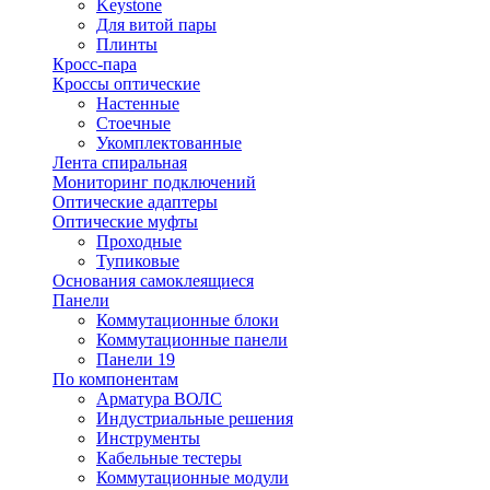
Keystone
Для витой пары
Плинты
Кросс-пара
Кроссы оптические
Настенные
Стоечные
Укомплектованные
Лента спиральная
Мониторинг подключений
Оптические адаптеры
Оптические муфты
Проходные
Тупиковые
Основания самоклеящиеся
Панели
Коммутационные блоки
Коммутационные панели
Панели 19
По компонентам
Арматура ВОЛС
Индустриальные решения
Инструменты
Кабельные тестеры
Коммутационные модули