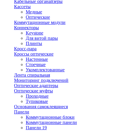
Кабельные органайзеры
Кассеты
Медные
Оптические
Коммутационные модули
Коннекторы
Keystone
Для витой пары
Плинты
Кросс-пара
Кроссы оптические
Настенные
Стоечные
Укомплектованные
Лента спиральная
Мониторинг подключений
Оптические адаптеры
Оптические муфты
Проходные
Тупиковые
Основания самоклеящиеся
Панели
Коммутационные блоки
Коммутационные панели
Панели 19