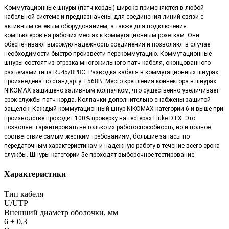
Коммутационные шнуры (патч-корды) широко применяются в любой
кабельной системе и предназначены для соединения линий связи с
активным сетевым оборудованием, а также для подключения
компьютеров на рабочих местах к коммутационным розеткам. Они
обеспечивают высокую надежность соединения и позволяют в случае
необходимости быстро произвести перекоммутацию. Коммутационные
шнуры состоят из отрезка многожильного патч-кабеля, оконцованного
разъемами типа RJ45/8P8C. Разводка кабеля в коммутационных шнурах
произведена по стандарту T568B. Место крепления коннектора в шнурах
NIKOMAX защищено заливным колпачком, что существенно увеличивает
срок службы патч-корда. Колпачки дополнительно снабжены защитой
защелок. Каждый коммутационный шнур NIKOMAX категории 6 и выше при
производстве проходит 100% проверку на тестерах Fluke DTX. Это
позволяет гарантировать не только их работоспособность, но и полное
соответствие самым жестким требованиям, большие запасы по
передаточным характеристикам и надежную работу в течение всего срока
службы. Шнуры категории 5е проходят выборочное тестирование.
Характеристики
Тип кабеля
U/UTP
Внешний диаметр оболочки, мм
6 ± 0,3