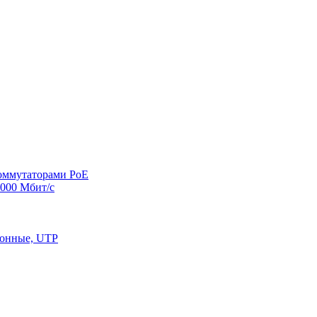
оммутаторами PoE
000 Мбит/с
конные, UTP