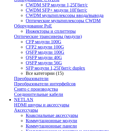
CWDM SFP модули 1,25Гбит/с
CWDM SFP+ модули 10Гбит/с
CWDM мультиплексоры ввода/вывода
Оптические мультиплексоры CWDM
Оборудование PoE
Инжекторы и сплиттеры
Оптические трансиверы (модули)
CFP модули 100G
CFP2 модули 100G
QSFP модули 100G
QSFP модули 40G
QSFP модули 56G
SFP модули 1,25Гбит/с duplex
Все категории (15)
Преобразователи
Преобразователи интерфейсов
Снято с производства
Соединительные кабели
NETLAN
HDMI шнуры и аксессуары
Аксессуары
Коаксиальные аксессуары
Коммутационные модули
Коммутационные панели