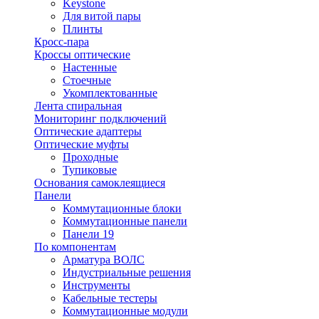
Keystone
Для витой пары
Плинты
Кросс-пара
Кроссы оптические
Настенные
Стоечные
Укомплектованные
Лента спиральная
Мониторинг подключений
Оптические адаптеры
Оптические муфты
Проходные
Тупиковые
Основания самоклеящиеся
Панели
Коммутационные блоки
Коммутационные панели
Панели 19
По компонентам
Арматура ВОЛС
Индустриальные решения
Инструменты
Кабельные тестеры
Коммутационные модули