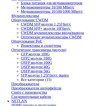
Блоки питания для медиаконвертеров
Медиаконвертеры 10/100 Мбит/с
Медиаконвертеры 10/100/1000 Мбит/c
Мультиплексоры
Оборудование CWDM
CWDM SFP модули 1,25Гбит/с
CWDM SFP+ модули 10Гбит/с
CWDM мультиплексоры ввода/вывода
Оптические мультиплексоры CWDM
Оборудование PoE
Инжекторы и сплиттеры
Оптические трансиверы (модули)
CFP модули 100G
CFP2 модули 100G
QSFP модули 100G
QSFP модули 40G
QSFP модули 56G
SFP модули 1,25Гбит/с duplex
Все категории (15)
Преобразователи
Преобразователи интерфейсов
Снято с производства
Соединительные кабели
NETLAN
HDMI шнуры и аксессуары