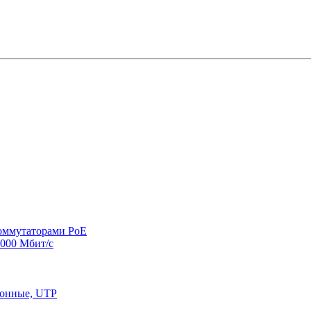
оммутаторами PoE
000 Мбит/с
конные, UTP