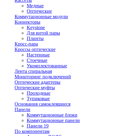
Кассеты
Медные
Оптические
Коммутационные модули
Коннекторы
Keystone
Для витой пары
Плинты
Кросс-пара
Кроссы оптические
Настенные
Стоечные
Укомплектованные
Лента спиральная
Мониторинг подключений
Оптические адаптеры
Оптические муфты
Проходные
Тупиковые
Основания самоклеящиеся
Панели
Коммутационные блоки
Коммутационные панели
Панели 19
По компонентам