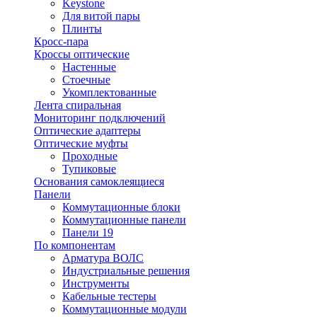
Keystone
Для витой пары
Плинты
Кросс-пара
Кроссы оптические
Настенные
Стоечные
Укомплектованные
Лента спиральная
Мониторинг подключений
Оптические адаптеры
Оптические муфты
Проходные
Тупиковые
Основания самоклеящиеся
Панели
Коммутационные блоки
Коммутационные панели
Панели 19
По компонентам
Арматура ВОЛС
Индустриальные решения
Инструменты
Кабельные тестеры
Коммутационные модули