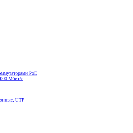
оммутаторами PoE
000 Мбит/с
конные, UTP