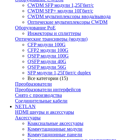
CWDM SFP модули 1,25Гбит/с
CWDM SFP+ модули 10Гбит/с
CWDM мультиплексоры ввода/вывода
Оптические мультиплексоры CWDM
Оборудование PoE
Инжекторы и сплиттеры
Оптические трансиверы (модули)
CFP модули 100G
CFP2 модули 100G
QSFP модули 100G
QSFP модули 40G
QSFP модули 56G
SFP модули 1,25Гбит/с duplex
Все категории (15)
Преобразователи
Преобразователи интерфейсов
Снято с производства
Соединительные кабели
NETLAN
HDMI шнуры и аксессуары
Аксессуары
Коаксиальные аксессуары
Коммутационные модули
Коммутационные панели