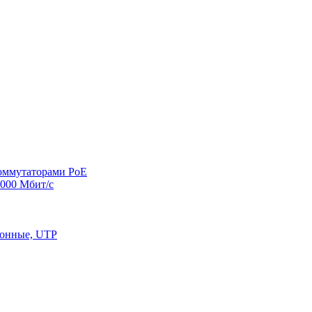
оммутаторами PoE
000 Мбит/с
конные, UTP