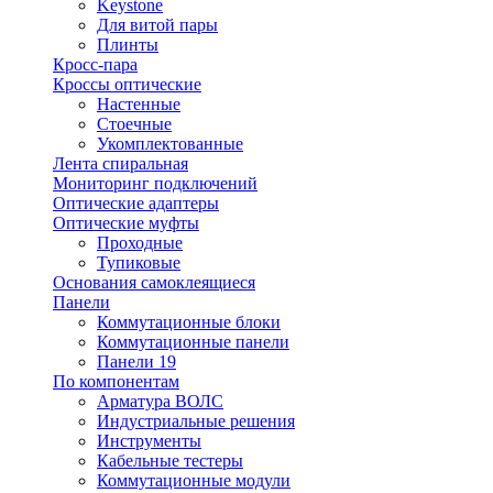
Keystone
Для витой пары
Плинты
Кросс-пара
Кроссы оптические
Настенные
Стоечные
Укомплектованные
Лента спиральная
Мониторинг подключений
Оптические адаптеры
Оптические муфты
Проходные
Тупиковые
Основания самоклеящиеся
Панели
Коммутационные блоки
Коммутационные панели
Панели 19
По компонентам
Арматура ВОЛС
Индустриальные решения
Инструменты
Кабельные тестеры
Коммутационные модули