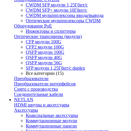
CWDM SFP модули 1,25Гбит/с
CWDM SFP+ модули 10Гбит/с
CWDM мультиплексоры ввода/вывода
Оптические мультиплексоры CWDM
Оборудование PoE
Инжекторы и сплиттеры
Оптические трансиверы (модули)
CFP модули 100G
CFP2 модули 100G
QSFP модули 100G
QSFP модули 40G
QSFP модули 56G
SFP модули 1,25Гбит/с duplex
Все категории (15)
Преобразователи
Преобразователи интерфейсов
Снято с производства
Соединительные кабели
NETLAN
HDMI шнуры и аксессуары
Аксессуары
Коаксиальные аксессуары
Коммутационные модули
Коммутационные панели