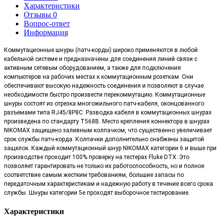
Характеристики
Отзывы
0
Вопрос-ответ
Информация
Коммутационные шнуры (патч-корды) широко применяются в любой
кабельной системе и предназначены для соединения линий связи с
активным сетевым оборудованием, а также для подключения
компьютеров на рабочих местах к коммутационным розеткам. Они
обеспечивают высокую надежность соединения и позволяют в случае
необходимости быстро произвести перекоммутацию. Коммутационные
шнуры состоят из отрезка многожильного патч-кабеля, оконцованного
разъемами типа RJ45/8P8C. Разводка кабеля в коммутационных шнурах
произведена по стандарту T568B. Место крепления коннектора в шнурах
NIKOMAX защищено заливным колпачком, что существенно увеличивает
срок службы патч-корда. Колпачки дополнительно снабжены защитой
защелок. Каждый коммутационный шнур NIKOMAX категории 6 и выше при
производстве проходит 100% проверку на тестерах Fluke DTX. Это
позволяет гарантировать не только их работоспособность, но и полное
соответствие самым жестким требованиям, большие запасы по
передаточным характеристикам и надежную работу в течение всего срока
службы. Шнуры категории 5е проходят выборочное тестирование.
Характеристики