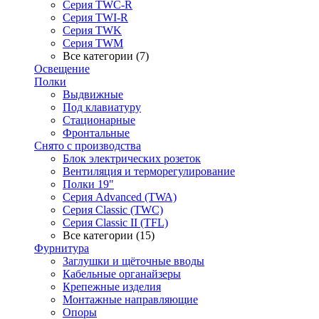
Серия TWC-R
Серия TWI-R
Серия TWK
Серия TWM
Все категории (7)
Освещение
Полки
Выдвижные
Под клавиатуру
Стационарные
Фронтальные
Снято с производства
Блок электрических розеток
Вентиляция и терморегулирование
Полки 19"
Серия Advanced (TWA)
Серия Classic (TWC)
Серия Classic II (TFL)
Все категории (15)
Фурнитура
Заглушки и щёточные вводы
Кабельные органайзеры
Крепежные изделия
Монтажные направляющие
Опоры