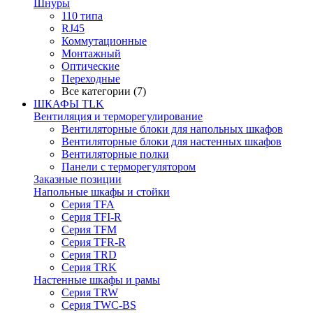
Шнуры
110 типа
RJ45
Коммутационные
Монтажный
Оптические
Переходные
Все категории (7)
ШКАФЫ TLK
Вентиляция и терморегулирование
Вентиляторные блоки для напольных шкафов
Вентиляторные блоки для настенных шкафов
Вентиляторные полки
Панели с терморегулятором
Заказные позиции
Напольные шкафы и стойки
Серия TFA
Серия TFI-R
Серия TFM
Серия TFR-R
Серия TRD
Серия TRK
Настенные шкафы и рамы
Серия TRW
Серия TWC-BS