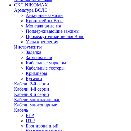
СКС NIKOMAX
Арматура ВОЛС
Анкерные зажимы
Кронштейны Волс
Монтажная лента
Поддерживающие зажимы
Промежуточные звенья Волс
Узлы крепления
Инструменты
Заделка
Затягиватели
Кабельные маркеры
Кабельные тестеры
Кримперы
Кусачки
Кабели 2-й серии
Кабели 4-й серии
Кабели 9-й серии
Кабели многожильные
Кабели многопарные
Кабель
FTP
UTP
Бронированный