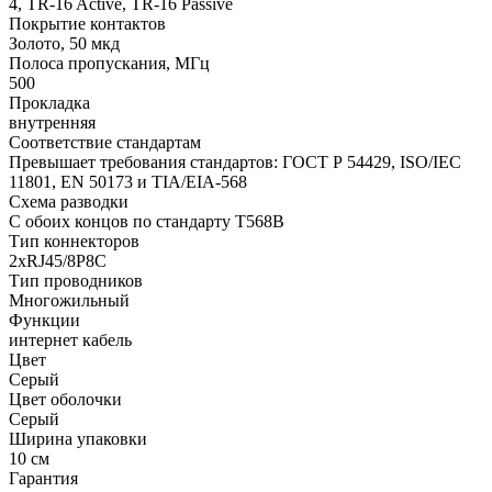
4, TR-16 Active, TR-16 Passive
Покрытие контактов
Золото, 50 мкд
Полоса пропускания, МГц
500
Прокладка
внутренняя
Соответствие стандартам
Превышает требования стандартов: ГОСТ Р 54429, ISO/IEC
11801, EN 50173 и TIA/EIA-568
Схема разводки
С обоих концов по стандарту T568B
Тип коннекторов
2xRJ45/8P8C
Тип проводников
Многожильный
Функции
интернет кабель
Цвет
Серый
Цвет оболочки
Серый
Ширина упаковки
10 см
Гарантия