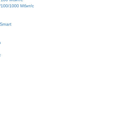
100/1000 Мбит/с
Smart
в
c