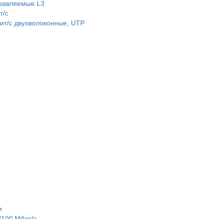
равляемые L3
т/c
т/c двухволоконные, UTP
и
100 Мбит/с