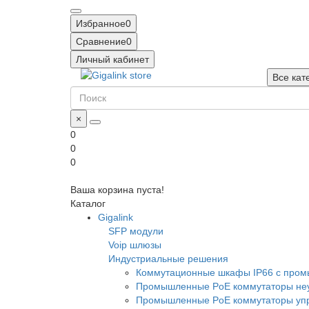
Избранное
0
Сравнение
0
Личный кабинет
Все кат
×
0
0
0
Ваша корзина пуста!
Каталог
Gigalink
SFP модули
Voip шлюзы
Индустриальные решения
Коммутационные шкафы IP66 c про
Промышленные PoE коммутаторы неу
Промышленные PoE коммутаторы уп