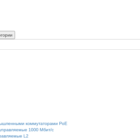
егории
мышленными коммутаторами PoE
правляемые 1000 Мбит/с
равляемые L2