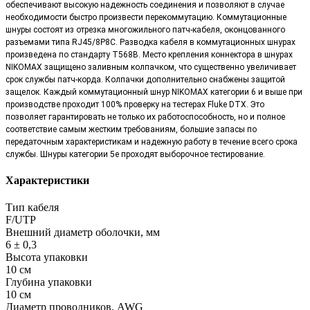
обеспечивают высокую надежность соединения и позволяют в случае
необходимости быстро произвести перекоммутацию. Коммутационные
шнуры состоят из отрезка многожильного патч-кабеля, оконцованного
разъемами типа RJ45/8P8C. Разводка кабеля в коммутационных шнурах
произведена по стандарту T568B. Место крепления коннектора в шнурах
NIKOMAX защищено заливным колпачком, что существенно увеличивает
срок службы патч-корда. Колпачки дополнительно снабжены защитой
защелок. Каждый коммутационный шнур NIKOMAX категории 6 и выше при
производстве проходит 100% проверку на тестерах Fluke DTX. Это
позволяет гарантировать не только их работоспособность, но и полное
соответствие самым жестким требованиям, большие запасы по
передаточным характеристикам и надежную работу в течение всего срока
службы. Шнуры категории 5е проходят выборочное тестирование.
Характеристики
Тип кабеля
F/UTP
Внешний диаметр оболочки, мм
6 ± 0,3
Высота упаковки
10 см
Глубина упаковки
10 см
Диаметр проводников, AWG