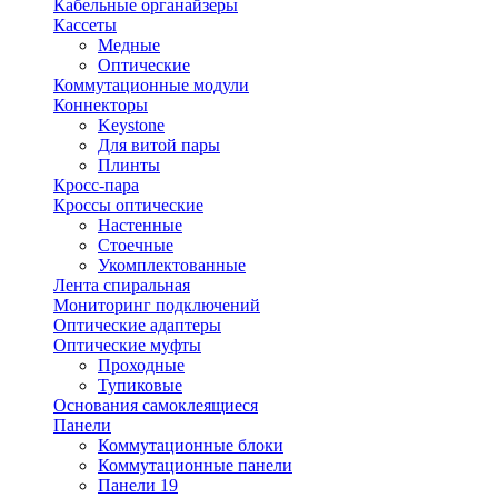
Кабельные органайзеры
Кассеты
Медные
Оптические
Коммутационные модули
Коннекторы
Keystone
Для витой пары
Плинты
Кросс-пара
Кроссы оптические
Настенные
Стоечные
Укомплектованные
Лента спиральная
Мониторинг подключений
Оптические адаптеры
Оптические муфты
Проходные
Тупиковые
Основания самоклеящиеся
Панели
Коммутационные блоки
Коммутационные панели
Панели 19