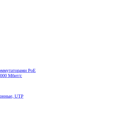
оммутаторами PoE
000 Мбит/с
конные, UTP