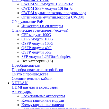
CWDM SFP модули 1,25Гбит/с
CWDM SFP+ модули 10Гбит/с
CWDM мультиплексоры ввода/вывода
Оптические мультиплексоры CWDM
Оборудование PoE
Инжекторы и сплиттеры
Оптические трансиверы (модули)
CFP модули 100G
CFP2 модули 100G
QSFP модули 100G
QSFP модули 40G
QSFP модули 56G
SFP модули 1,25Гбит/с duplex
Все категории (15)
Преобразователи
Преобразователи интерфейсов
Снято с производства
Соединительные кабели
NETLAN
HDMI шнуры и аксессуары
Аксессуары
Коаксиальные аксессуары
Коммутационные модули
Коммутационные панели