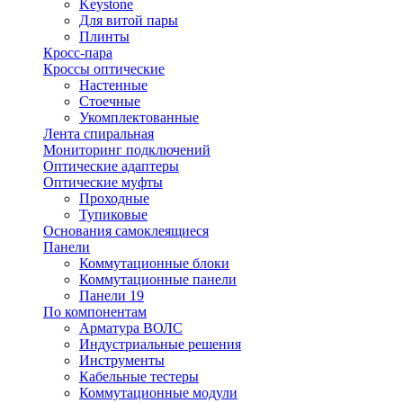
Keystone
Для витой пары
Плинты
Кросс-пара
Кроссы оптические
Настенные
Стоечные
Укомплектованные
Лента спиральная
Мониторинг подключений
Оптические адаптеры
Оптические муфты
Проходные
Тупиковые
Основания самоклеящиеся
Панели
Коммутационные блоки
Коммутационные панели
Панели 19
По компонентам
Арматура ВОЛС
Индустриальные решения
Инструменты
Кабельные тестеры
Коммутационные модули