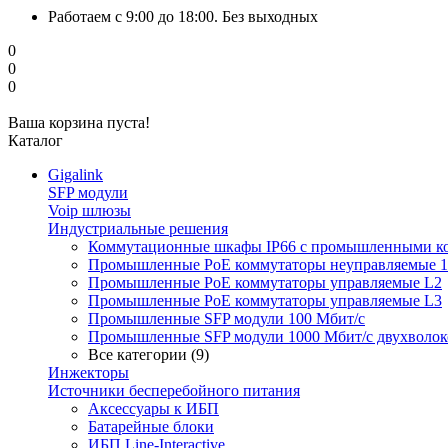
Работаем с 9:00 до 18:00. Без выходных
0
0
0
Ваша корзина пуста!
Каталог
Gigalink
SFP модули
Voip шлюзы
Индустриальные решения
Коммутационные шкафы IP66 c промышленными к
Промышленные PoE коммутаторы неуправляемые 1
Промышленные PoE коммутаторы управляемые L2
Промышленные PoE коммутаторы управляемые L3
Промышленные SFP модули 100 Мбит/c
Промышленные SFP модули 1000 Мбит/c двухволо
Все категории (9)
Инжекторы
Источники бесперебойного питания
Аксессуары к ИБП
Батарейные блоки
ИБП Line-Interactive